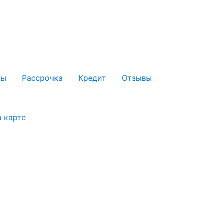
ны
Рассрочка
Кредит
Отзывы
а карте
Перегородки
Фасадное
Комплектующие
Наши
остекление
работы