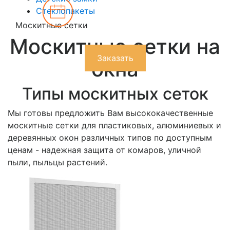
Сроки изготовления от 5
Стеклопакеты
дней
Москитные сетки
Москитные сетки на
Заказать
окна
Типы москитных сеток
Мы готовы предложить Вам высококачественные
москитные сетки для пластиковых, алюминиевых и
деревянных окон различных типов по доступным
ценам - надежная защита от комаров, уличной
пыли, пыльцы растений.